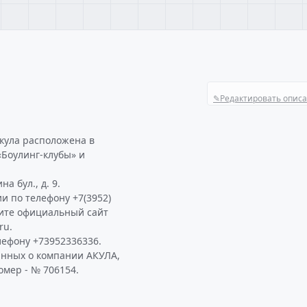
✎
Редактировать опис
акула расположена в
«Боулинг-клубы» и
а бул., д. 9.
и по телефону +7(3952)
тите официальный сайт
ru.
ефону +73952336336.
анных о компании АКУЛА,
омер - № 706154.