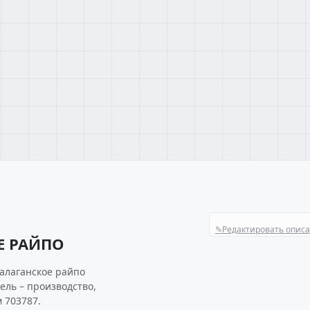
✎
Редактировать опис
Е РАЙПО
балаганское райпо
ель – производство,
 703787.